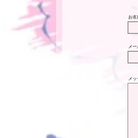
お名
メー
メッ